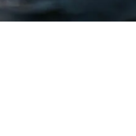
Ready To Find Your Warrior Within
Be An Athlete, Coach, Or Volunteer
APPLY TODAY